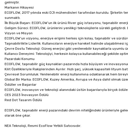
gelmiştir.
Markanın Hikayesi
ECOFLOW, 2017 yılında eski DJI mühendisleri tarafından kuruldu. Şirketin tem
sunmaktı.
İlk Büyük Başarı: ECOFLOW’un ilk ürünü River güç istasyonu, taşınabilir enerji 
Gelişim Süreci: ECOFLOW, ürünlerini yenilikçi teknolojilerle sürekli geliştirdi. 
Vizyon ve Misyon
ECOFLOW’un vizyonu, enerjiye erişimi herkes için kolay, taşınabilir ve sürdürü
Taşınabilirlikte Liderlik: Kullanıcıların enerjiye hareket halinde ulaşabilmesi i
Çevre Dostu Teknoloji: Güneş enerjisi gibi yenilenebilir kaynaklarla uyumlu ü
Kullanıcı Deneyimi: Teknolojiyi, herkesin kolayca kullanabileceği şekilde opti
Pazardaki Konumu
ECOFLOW, taşınabilir güç kaynakları pazarında hızla büyüyen ve inovasyonu
Kilit Özellikleriyle Rakiplerinden Ayrılır: Hızlı şarj, yüksek kapasiteli lityum b
Çevresel Sorumluluk: Yenilenebilir enerji kullanımına odaklanarak hem bireyl
Global Bir Marka: ECOFLOW, Kuzey Amerika, Avrupa ve Asya dahil olmak üzere 
Ödüller ve Başarılar
ECOFLOW, inovasyon ve teknoloji alanındaki üstün başarılarıyla birçok ödüle
CES 2023 İnovasyon Ödülü
Red Dot Tasarım Ödülü
ECOFLOW, taşınabilir enerji pazarındaki devrim niteliğindeki ürünleriyle ge
olarak öne çıkar.
NEA Teknoloji, Resmi EcoFlow Yetkili Satıcısıdır.