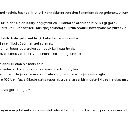
el hedefi, taşınabilir enerji kaynaklarını yeniden tanımlamak ve geleneksel jene
ürünlerine olan bakışı değiştirdi ve kullanıcılar arasında büyük ilgi gördü.
Delta ve River serileri, hızlı şarj teknolojisi, uzun ömürlü bataryalar ve yüksek gü
lebilir hale getirmektir. Şirketin temel misyonları:
çin yenilikçi çözümler geliştirmek.
rünler tasarlayarak karbon ayak izini azaltmak.
mize etmek ve enerji yönetimini akıllı hale getirmek.
n öncüsü olan bir markadır.
ataryalar ve kullanıcı dostu arayüzleriyle öne çıkar.
erin hem de şirketlerin sürdürülebilir çözümlere ulaşmasını sağlar.
100’den fazla ülkede satış yaparak uluslararası bir müşteri kitlesine ulaşmıştı
 layık görülmüştür:
leceğin enerji teknolojisine öncülük etmektedir. Bu marka, hem günlük yaşamda