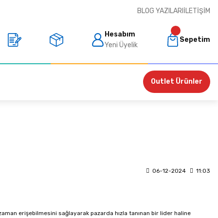
BLOG YAZILARI
İLETIŞIM
Hesabım
Sepetim
Yeni Üyelik
Outlet Ürünler
06-12-2024
11:03
 zaman erişebilmesini sağlayarak pazarda hızla tanınan bir lider haline