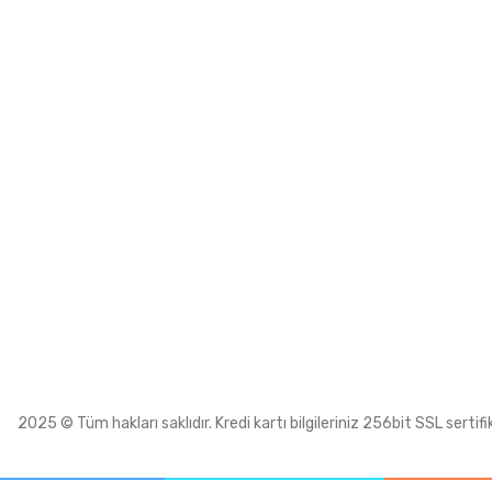
Saat 16:00’a kadar ki siparişler aynı gün kargoda!
Mağazamız
Hürriyet Mah. Turland 2 Sok. No.5
Koruköy Çınarcık
İletişim Bilgile
info@neateknoloji.net
İletişim Formu
İletişim Bilgilerimiz
Havale Bildiri
Kurumsal Sipar
2025 © Tüm hakları saklıdır. Kredi kartı bilgileriniz 256bit SSL sertifi