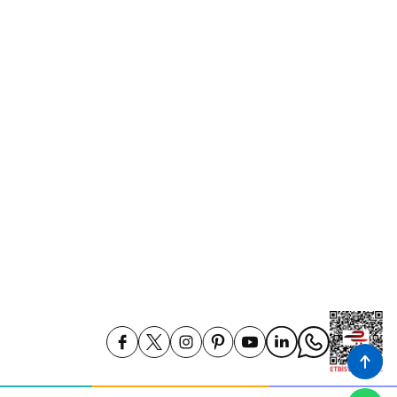
Gizlilik ve Güvenlik
İptal ve İade Koşullari
Kişisel Veriler Politikası
İade ve Değişim
Kampanya Koşulları