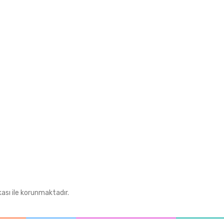
Telsizler
rimiz
Aksesuarlar
Neta Anten
m Formu
Antenler
iş
Tüm Kategoriler
kası ile korunmaktadır.