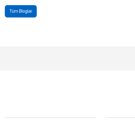
Tüm Bloglar
Müşteri Memnuniyeti
Güve
14 Gün içerisinde kolay iade ve değişim imkanı
256 Bit SSL Sertifik
Müşteri Hizmetleri
Kurumsal
Hakkımızda
0530 994 68 70
Hızlı Teslimat