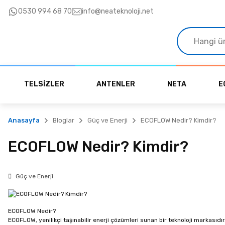
0530 994 68 70
10.000₺ üzeri siparişlerinizde KARGO ücretsiz!
info@neateknoloji.net
TELSİZLER
ANTENLER
NETA
E
Anasayfa
Bloglar
Güç ve Enerji
ECOFLOW Nedir? Kimdir?
ECOFLOW Nedir? Kimdir?
Güç ve Enerji
ECOFLOW Nedir?
ECOFLOW, yenilikçi taşınabilir enerji çözümleri sunan bir teknoloji markasıdır