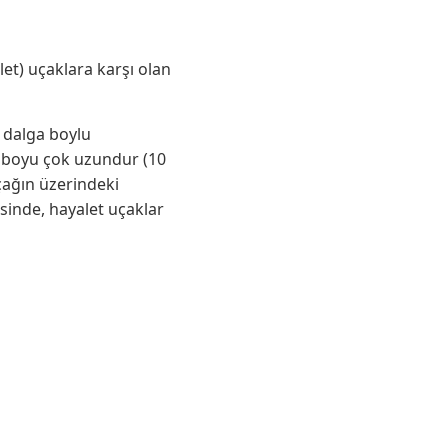
et) uçaklara karşı olan
a dalga boylu
ın boyu çok uzundur (10
uçağın üzerindeki
esinde, hayalet uçaklar