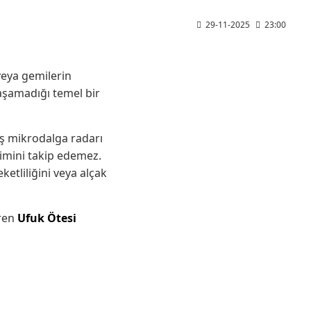
29-11-2025
23:00
veya gemilerin
 aşamadığı temel bir
iş mikrodalga radarı
ğimini takip edemez.
etliliğini veya alçak
iren
Ufuk Ötesi