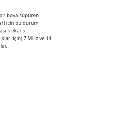
ydan boya süpüren
eri için bu durum
ası frekans
dıkları için) 7 MHz ve 14
ar.