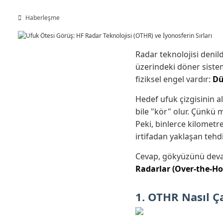
Haberleşme
Radar teknolojisi denil
üzerindeki döner sistem
fiziksel engel vardır:
Dü
Hedef ufuk çizgisinin a
bile "kör" olur. Çünkü m
Peki, binlerce kilometr
irtifadan yaklaşan tehdit
Cevap, gökyüzünü devasa
Radarlar (Over-the-Ho
1. OTHR Nasıl Ç