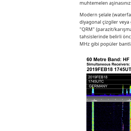
muhtemelen aşinasınızd
Modern şelale (waterfal
diyagonal çizgiler veya
"QRM" (parazit/karışma
tahsislerinde belirli önc
MHz gibi popüler bantl