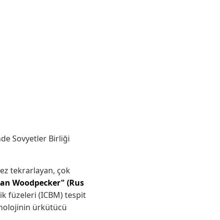
e Sovyetler Birliği
kez tekrarlayan, çok
ian Woodpecker" (Rus
ik füzeleri (ICBM) tespit
nolojinin ürkütücü