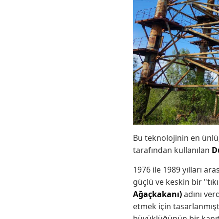
Bu teknolojinin en ünlü
tarafından kullanılan
D
1976 ile 1989 yılları a
güçlü ve keskin bir "tı
Ağaçkakanı)
adını verd
etmek için tasarlanmışt
büyüklüğünün bir kanıtı