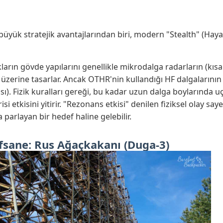
üyük stratejik avantajlarından biri, modern "Stealth" (Hayal
kların gövde yapılarını genellikle mikrodalga radarların (kıs
sı üzerine tasarlar. Ancak OTHR'nin kullandığı HF dalgaların
sı). Fizik kuralları gereği, bu kadar uzun dalga boylarında 
 etkisini yitirir. "Rezonans etkisi" denilen fiziksel olay say
parlayan bir hedef haline gelebilir.
Efsane: Rus Ağaçkakanı (Duga-3)