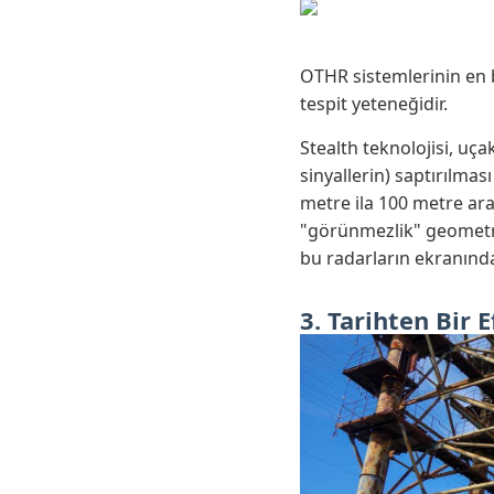
OTHR sistemlerinin en b
tespit yeteneğidir.
Stealth teknolojisi, uça
sinyallerin) saptırılma
metre ila 100 metre ara
"görünmezlik" geometrisi
bu radarların ekranında 
3. Tarihten Bir 