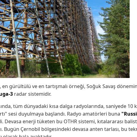
, en gürültülü ve en tartışmalı örneği, Soğuk Savaş dönemind
uga-3
radar sistemidir.
rasında, tüm dünyadaki kısa dalga radyolarında, saniyede 10 
kırtı" sesi duyulmaya başlandı. Radyo amatörleri buna
"Russ
i. Devasa enerji tüketen bu OTHR sistemi, kıtalararası balist
ı. Bugün Çernobil bölgesindeki devasa anten tarlası, bu tek
 olarak hala ayaktadır.