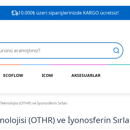
10.000₺ üzeri siparişlerinizde KARGO ücretsiz!
ECOFLOW
ICOM
AKSESUARLAR
eknolojisi (OTHR) ve İyonosferin Sırları
olojisi (OTHR) ve İyonosferin Sırla