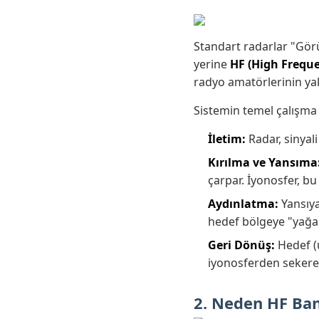
Standart radarlar "Görü
yerine
HF (High Freque
radyo amatörlerinin yakı
Sistemin temel çalışma
İletim:
Radar, sinyal
Kırılma ve Yansıma
çarpar. İyonosfer, bu
Aydınlatma:
Yansıya
hedef bölgeye "yağa
Geri Dönüş:
Hedef (u
iyonosferden sekerek
2. Neden HF Ban