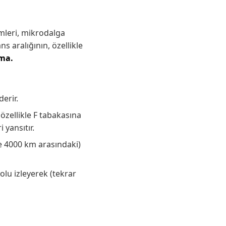
emleri, mikrodalga
ns aralığının, özellikle
ma.
erir.
özellikle F tabakasına
 yansıtır.
le 4000 km arasındaki)
olu izleyerek (tekrar