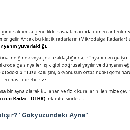
diğinde aklımıza genellikle havaalanlarında dönen antenler 
ler gelir. Ancak bu klasik radarların (Mikrodalga Radarlar)
nyanın yuvarlaklığı.
ltına indiğinde veya çok uzaklaştığında, dünyanın en gelişm
ikrodalga sinyalleri ışık gibi doğrusal yayılır ve dünyanın e
e ötedeki bir füze kalkışını, okyanusun ortasındaki gemi harek
leri nasıl görebiliriz?
 bir ayna olarak kullanan ve fizik kurallarını lehimize çev
rizon Radar - OTHR)
teknolojisindedir.
alışır? "Gökyüzündeki Ayna"