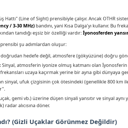
ş Hattı" (Line of Sight) prensibiyle çalışır. Ancak OTHR sist
ncy / 3-30 MHz)
bandını, yani Kısa Dalga'yı kullanır. Bu freka
ndan tanıdığı eşsiz bir özelliği vardır:
İyonosferden yansı
 prensibi şu adımlardan oluşur:
i doğrudan hedefe değil, atmosfere (gökyüzüne) doğru gönd
:
Sinyal, atmosferin iyonize olmuş katmanı olan İyonosferin 
 frekansları uzaya kaçırmak yerine bir ayna gibi dünyaya geri
n sinyal, ufuk çizgisinin çok ötesindeki (genellikle 800 km i
r".
çak, gemi vb.) üzerine düşen sinyali yansıtır ve sinyal aynı y
) radar alıcısına döner.
dı? (Gizli Uçaklar Görünmez Değildir)