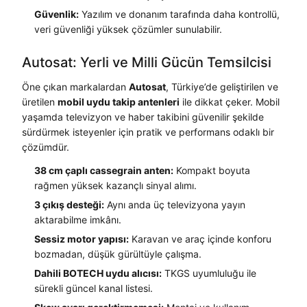
Güvenlik:
Yazılım ve donanım tarafında daha kontrollü,
veri güvenliği yüksek çözümler sunulabilir.
Autosat: Yerli ve Milli Gücün Temsilcisi
Öne çıkan markalardan
Autosat
, Türkiye’de geliştirilen ve
üretilen
mobil uydu takip antenleri
ile dikkat çeker. Mobil
yaşamda televizyon ve haber takibini güvenilir şekilde
sürdürmek isteyenler için pratik ve performans odaklı bir
çözümdür.
38 cm çaplı cassegrain anten:
Kompakt boyuta
rağmen yüksek kazançlı sinyal alımı.
3 çıkış desteği:
Aynı anda üç televizyona yayın
aktarabilme imkânı.
Sessiz motor yapısı:
Karavan ve araç içinde konforu
bozmadan, düşük gürültüyle çalışma.
Dahili BOTECH uydu alıcısı:
TKGS uyumluluğu ile
sürekli güncel kanal listesi.