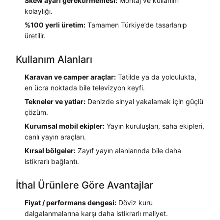
Skew ayarı gerektirmemesi:
Montaj ve kullanım
kolaylığı.
%100 yerli üretim:
Tamamen Türkiye’de tasarlanıp
üretilir.
Kullanım Alanları
Karavan ve camper araçlar:
Tatilde ya da yolculukta,
en ücra noktada bile televizyon keyfi.
Tekneler ve yatlar:
Denizde sinyal yakalamak için güçlü
çözüm.
Kurumsal mobil ekipler:
Yayın kuruluşları, saha ekipleri,
canlı yayın araçları.
Kırsal bölgeler:
Zayıf yayın alanlarında bile daha
istikrarlı bağlantı.
İthal Ürünlere Göre Avantajlar
Fiyat / performans dengesi:
Döviz kuru
dalgalanmalarına karşı daha istikrarlı maliyet.