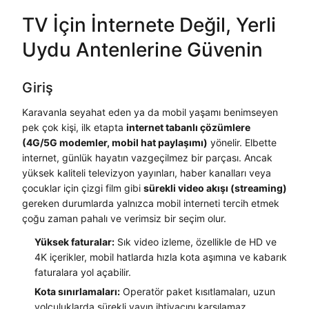
ç Kitleri
TV İçin İnternete Değil, Yerli
I TELSİZLERİ
ı Antenleri
Uydu Antenlerine Güvenin
Giriş
Karavanla seyahat eden ya da mobil yaşamı benimseyen
pek çok kişi, ilk etapta
internet tabanlı çözümlere
(4G/5G modemler, mobil hat paylaşımı)
yönelir. Elbette
internet, günlük hayatın vazgeçilmez bir parçası. Ancak
yüksek kaliteli televizyon yayınları, haber kanalları veya
çocuklar için çizgi film gibi
sürekli video akışı (streaming)
gereken durumlarda yalnızca mobil interneti tercih etmek
çoğu zaman pahalı ve verimsiz bir seçim olur.
Yüksek faturalar:
Sık video izleme, özellikle de HD ve
4K içerikler, mobil hatlarda hızla kota aşımına ve kabarık
faturalara yol açabilir.
Kota sınırlamaları:
Operatör paket kısıtlamaları, uzun
yolculuklarda sürekli yayın ihtiyacını karşılamaz.