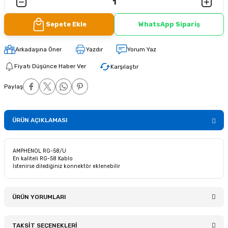
Sepete Ekle
WhatsApp Sipariş
Arkadaşına Öner
Yazdır
Yorum Yaz
Fiyatı Düşünce Haber Ver
Karşılaştır
Paylaş
ÜRÜN AÇIKLAMASI
AMPHENOL RG-58/U
En kaliteli RG-58 Kablo
İstenirse dilediğiniz konnektör eklenebilir
ÜRÜN YORUMLARI
TAKSİT SEÇENEKLERİ