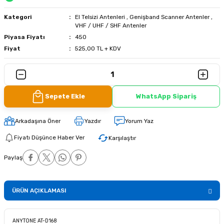
Kategori
El Telsizi Antenleri
,
Genişband Scanner Antenler
,
VHF / UHF / SHF Antenler
Piyasa Fiyatı
450
Fiyat
525,00 TL + KDV
Sepete Ekle
WhatsApp Sipariş
Arkadaşına Öner
Yazdır
Yorum Yaz
Fiyatı Düşünce Haber Ver
Karşılaştır
Paylaş
ÜRÜN AÇIKLAMASI
ANYTONE AT-D168