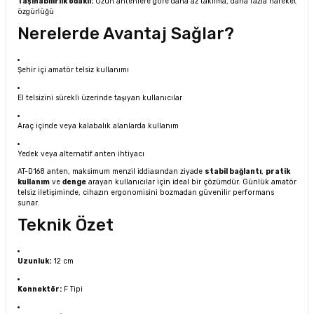
Taşınabilirlik odaklı:
Uzun antenlere göre daha az takılma, daha fazla hareket
özgürlüğü
Nerelerde Avantaj Sağlar?
Şehir içi amatör telsiz kullanımı
El telsizini sürekli üzerinde taşıyan kullanıcılar
Araç içinde veya kalabalık alanlarda kullanım
Yedek veya alternatif anten ihtiyacı
AT-D168 anten, maksimum menzil iddiasından ziyade
stabil bağlantı
,
pratik
kullanım
ve
denge
arayan kullanıcılar için ideal bir çözümdür. Günlük amatör
telsiz iletişiminde, cihazın ergonomisini bozmadan güvenilir performans
sunar.
Teknik Özet
Uzunluk:
12 cm
Konnektör:
F Tipi