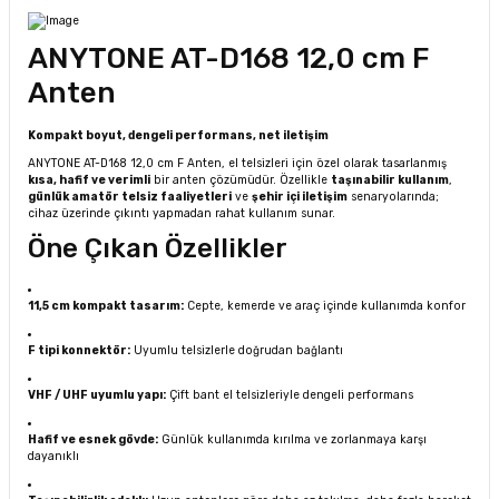
ANYTONE AT-D168 12,0 cm F
Anten
Kompakt boyut, dengeli performans, net iletişim
ANYTONE AT-D168 12,0 cm F Anten, el telsizleri için özel olarak tasarlanmış
kısa, hafif ve verimli
bir anten çözümüdür. Özellikle
taşınabilir kullanım
,
günlük amatör telsiz faaliyetleri
ve
şehir içi iletişim
senaryolarında;
cihaz üzerinde çıkıntı yapmadan rahat kullanım sunar.
Öne Çıkan Özellikler
11,5 cm kompakt tasarım:
Cepte, kemerde ve araç içinde kullanımda konfor
F tipi konnektör:
Uyumlu telsizlerle doğrudan bağlantı
VHF / UHF uyumlu yapı:
Çift bant el telsizleriyle dengeli performans
Hafif ve esnek gövde:
Günlük kullanımda kırılma ve zorlanmaya karşı
dayanıklı