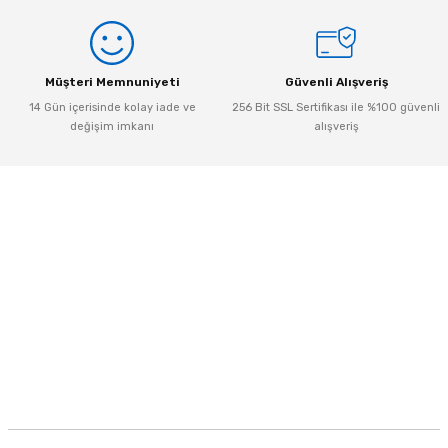
Gönder
Müşteri Memnuniyeti
Güvenli Alışveriş
14 Gün içerisinde kolay iade ve
256 Bit SSL Sertifikası ile %100 güvenli
değişim imkanı
alışveriş
Kurumsal
Kategoriler
Alışveriş
Müşteri Hizmetleri