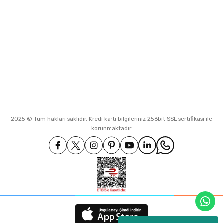
0530 994 68 70
Hürriyet Mah. Turland 2 Sok. No.5
Koruköy Çınarcık
info@neateknoloji.net
İletişim Bilgilerimiz
2025 © Tüm hakları saklıdır. Kredi kartı bilgileriniz 256bit SSL sertifikası ile
korunmaktadır.