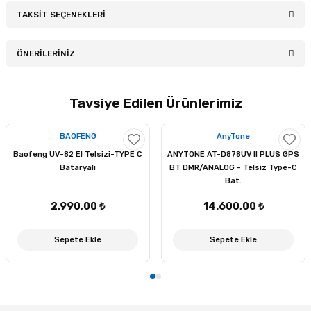
TAKSİT SEÇENEKLERİ
Bu ürüne ilk yorumu siz yapın!
ÖNERİLERİNİZ
Yorum Yaz
Bu ürünün fiyat bilgisi, resim, ürün açıklamalarında ve diğer
Tavsiye Edilen Ürünlerimiz
konularda yetersiz gördüğünüz noktaları öneri formunu
kullanarak tarafımıza iletebilirsiniz.
Görüş ve önerileriniz için teşekkür ederiz.
BAOFENG
AnyTone
Baofeng UV-82 El Telsizi-TYPE C
ANYTONE AT-D878UV II PLUS GPS
Bataryalı
BT DMR/ANALOG - Telsiz Type-C
Ürün resmi kalitesiz, bozuk veya görüntülenemiyor.
Bat.
Ürün açıklamasında eksik bilgiler bulunuyor.
2.990,00 ₺
14.600,00 ₺
Ürün bilgilerinde hatalar bulunuyor.
Ürün fiyatı diğer sitelerden daha pahalı.
Sepete Ekle
Sepete Ekle
Bu ürüne benzer farklı alternatifler olmalı.