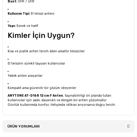
Bant:
VHF / UHF
Kullanım Tipi:
El telsizi anteni
Yapı:
Esnek ve hafif
Kimler İçin Uygun?
Kısa ve pratik anten tercih eden amatör telsizciler
El telsizini sürekli taşıyan kullanıcılar
Yedek anten arayanlar
Kompakt ama güvenilir bir çözüm isteyenler
ANYTONE AT-D168 12 cm F Anten
, taşınabilirliği ön planda tutan
kullanıcılar için sade, dayanıklı ve dengeli bir anten çözümüdür.
Günlük kullanımda konfor, iletişimde istikrar arıyorsanız doğru tercih.
ÜRÜN YORUMLARI