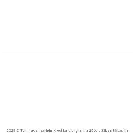
Kategoriler
Alışveriş
Gönder
Müşteri Hizmetleri
0530 994 68 70
Hürriyet Mah. Turland 2 Sok. No.5
Koruköy Çınarcık
info@neateknoloji.net
İletişim Bilgilerimiz
2025 © Tüm hakları saklıdır. Kredi kartı bilgileriniz 256bit SSL sertifikası ile