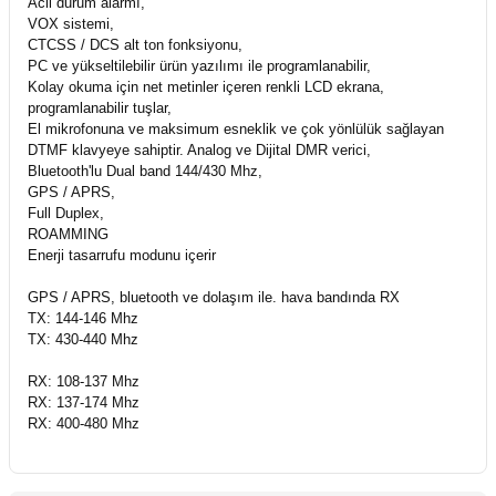
Acil durum alarmı,
VOX sistemi,
CTCSS / DCS alt ton fonksiyonu,
PC ve yükseltilebilir ürün yazılımı ile programlanabilir,
Kolay okuma için net metinler içeren renkli LCD ekrana,
programlanabilir tuşlar,
El mikrofonuna ve maksimum esneklik ve çok yönlülük sağlayan
DTMF klavyeye sahiptir. Analog ve Dijital DMR verici,
Bluetooth'lu Dual band 144/430 Mhz,
GPS / APRS,
Full Duplex,
ROAMMING
Enerji tasarrufu modunu içerir
GPS / APRS, bluetooth ve dolaşım ile. hava bandında RX
TX: 144-146 Mhz
TX: 430-440 Mhz
RX: 108-137 Mhz
RX: 137-174 Mhz
RX: 400-480 Mhz