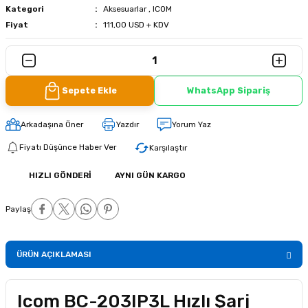
Kategori
Aksesuarlar
,
ICOM
Fiyat
111,00 USD + KDV
Sepete Ekle
WhatsApp Sipariş
Arkadaşına Öner
Yazdır
Yorum Yaz
Fiyatı Düşünce Haber Ver
Karşılaştır
HIZLI GÖNDERI
AYNI GÜN KARGO
Paylaş
ÜRÜN AÇIKLAMASI
Icom BC-203IP3L Hızlı Şarj