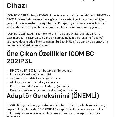
Cihazı
ICOM BC-202IP3L, başta IC-705 olmak üzere uyumlu Icom telsizlerin BP-272 ve
BP-307 Li-Ion bataryalarını hızlı, güvenli ve verimli şekilde şarj etmek için
geliştirilmiş masaüstü tip şarj cihazıdır. Kompakt yapısı ve modüler tasarımı
sayesinde hem bireysel hem de çoklu kullanım senaryolarına uygundur.
ICOM BC-202IP3L Akıllı şarj teknolojisi ile bataryayı koruyarak ömrünü
uzatırken, şarj sırasında telsizin açık kalmasına izin vererek alım (receive)
yapmaya devam edebilmenizi sağlar. Bu özellik özellikle saha ve operasyonel
kullanımda büyük avantaj sunar.
Öne Çıkan Özellikler ICOM BC-
202IP3L
BP-272 ve BP-307 Li-Ion bataryalar ile uyumlu
Hızlı ve güvenli şarj teknolojisi
Şarj sırasında telsiz ile alım yapabilme
Akıllı şarj sistemi ile batarya koruma
Modüler yapı ile 6 üniteye kadar çoğaltılabilir
Masaüstü kullanım için kompakt ve sağlam tasarım
Adaptör Gereksinimi (ÖNEMLİ)
BC-203IP3L şarj cihazı, çalışabilmesi için harici bir güç adaptörüne ihtiyaç
duyar. Tekli kullanımda
BC-123SE AC adaptör
kullanılması tavsiye edilir.
Çoklu şarj istasyonlarında ise daha yüksek kapasiteli adaptörler tercih