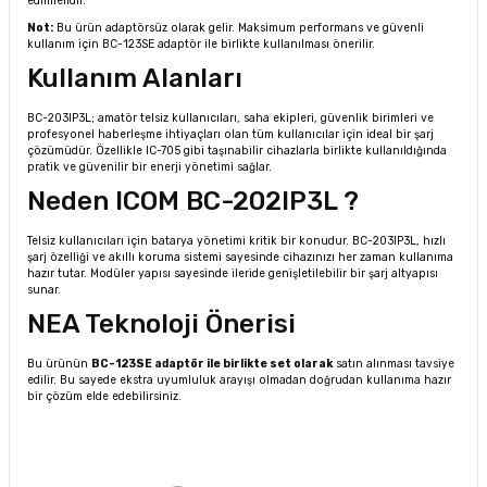
edilmelidir.
Not:
Bu ürün adaptörsüz olarak gelir. Maksimum performans ve güvenli
kullanım için BC-123SE adaptör ile birlikte kullanılması önerilir.
Kullanım Alanları
BC-203IP3L; amatör telsiz kullanıcıları, saha ekipleri, güvenlik birimleri ve
profesyonel haberleşme ihtiyaçları olan tüm kullanıcılar için ideal bir şarj
çözümüdür. Özellikle IC-705 gibi taşınabilir cihazlarla birlikte kullanıldığında
pratik ve güvenilir bir enerji yönetimi sağlar.
Neden ICOM BC-202IP3L ?
Telsiz kullanıcıları için batarya yönetimi kritik bir konudur. BC-203IP3L, hızlı
şarj özelliği ve akıllı koruma sistemi sayesinde cihazınızı her zaman kullanıma
hazır tutar. Modüler yapısı sayesinde ileride genişletilebilir bir şarj altyapısı
sunar.
NEA Teknoloji Önerisi
Bu ürünün
BC-123SE adaptör ile birlikte set olarak
satın alınması tavsiye
edilir. Bu sayede ekstra uyumluluk arayışı olmadan doğrudan kullanıma hazır
bir çözüm elde edebilirsiniz.