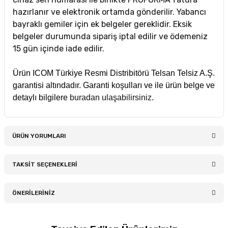
hazırlanır ve elektronik ortamda gönderilir. Yabancı
bayraklı gemiler için ek belgeler gereklidir. Eksik
belgeler durumunda sipariş iptal edilir ve ödemeniz
15 gün içinde iade edilir.
Ürün ICOM Türkiye Resmi Distribitörü Telsan Telsiz A.Ş.
garantisi altındadır. Garanti koşulları ve ile ürün belge ve
detaylı bilgilere
buradan ulaşabilirsiniz
.
ÜRÜN YORUMLARI
TAKSİT SEÇENEKLERİ
Bu ürüne ilk yorumu siz yapın!
ÖNERİLERİNİZ
Yorum Yaz
Bu ürünün fiyat bilgisi, resim, ürün açıklamalarında ve diğer