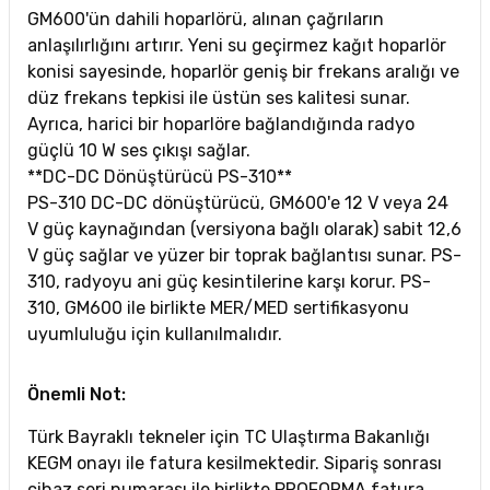
GM600'ün dahili hoparlörü, alınan çağrıların
anlaşılırlığını artırır. Yeni su geçirmez kağıt hoparlör
konisi sayesinde, hoparlör geniş bir frekans aralığı ve
düz frekans tepkisi ile üstün ses kalitesi sunar.
Ayrıca, harici bir hoparlöre bağlandığında radyo
güçlü 10 W ses çıkışı sağlar.
**DC-DC Dönüştürücü PS-310**
PS-310 DC-DC dönüştürücü, GM600'e 12 V veya 24
V güç kaynağından (versiyona bağlı olarak) sabit 12,6
V güç sağlar ve yüzer bir toprak bağlantısı sunar. PS-
310, radyoyu ani güç kesintilerine karşı korur. PS-
310, GM600 ile birlikte MER/MED sertifikasyonu
uyumluluğu için kullanılmalıdır.
Önemli Not:
Türk Bayraklı tekneler için TC Ulaştırma Bakanlığı
KEGM onayı ile fatura kesilmektedir. Sipariş sonrası
cihaz seri numarası ile birlikte PROFORMA fatura