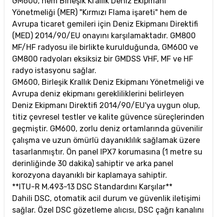
GM600, hem Birleşik Krallık Deniz Ekipmanı
Yönetmeliği (MER) "Kırmızı Flama işareti" hem de
Avrupa ticaret gemileri için Deniz Ekipmanı Direktifi
(MED) 2014/90/EU onayını karşılamaktadır. GM800
MF/HF radyosu ile birlikte kurulduğunda, GM600 ve
GM800 radyoları eksiksiz bir GMDSS VHF, MF ve HF
radyo istasyonu sağlar.
GM600, Birleşik Krallık Deniz Ekipmanı Yönetmeliği ve
Avrupa deniz ekipmanı gerekliliklerini belirleyen
Deniz Ekipmanı Direktifi 2014/90/EU'ya uygun olup,
titiz çevresel testler ve kalite güvence süreçlerinden
geçmiştir. GM600, zorlu deniz ortamlarında güvenilir
çalışma ve uzun ömürlü dayanıklılık sağlamak üzere
tasarlanmıştır. Ön panel IPX7 korumasına (1 metre su
derinliğinde 30 dakika) sahiptir ve arka panel
korozyona dayanıklı bir kaplamaya sahiptir.
**ITU-R M.493-13 DSC Standardını Karşılar**
Dahili DSC, otomatik acil durum ve güvenlik iletişimi
sağlar. Özel DSC gözetleme alıcısı, DSC çağrı kanalını