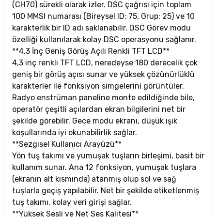
(CH70) sürekli olarak izler. DSC çağrısı için toplam
100 MMSI numarası (Bireysel ID: 75, Grup: 25) ve 10
karakterlik bir ID adı saklanabilir. DSC Görev modu
özelliği kullanılarak kolay DSC operasyonu sağlanır.
**4,3 İnç Geniş Görüş Açılı Renkli TFT LCD**
4,3 inç renkli TFT LCD, neredeyse 180 derecelik çok
geniş bir görüş açısı sunar ve yüksek çözünürlüklü
karakterler ile fonksiyon simgelerini görüntüler.
Radyo enstrüman paneline monte edildiğinde bile,
operatör çeşitli açılardan ekran bilgilerini net bir
şekilde görebilir. Gece modu ekranı, düşük ışık
koşullarında iyi okunabilirlik sağlar.
**Sezgisel Kullanıcı Arayüzü**
Yön tuş takımı ve yumuşak tuşların birleşimi, basit bir
kullanım sunar. Ana 12 fonksiyon, yumuşak tuşlara
(ekranın alt kısmında) atanmış olup sol ve sağ
tuşlarla geçiş yapılabilir. Net bir şekilde etiketlenmiş
tuş takımı, kolay veri girişi sağlar.
**Yüksek Sesli ve Net Ses Kalitesi**