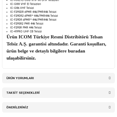
IC-V88/IC-U88 VHF ve UHF Telsizleri
IC-G88 VHF El Telsizleri
IC-G86 VHF Telsizi
IC-F29SDR dPMR 446/PMR446 Telsizi
IC-F29DR2 dPMR™ 446/PMR446 Telsizi
IC-F29DR dPMR™ 446/PMR446 Telsizi
IC-F29SR2 PMR 446 Telsizi
IC-F29SR PMR 446 Telsizi
IC-41PRO UHF CB Telsizi
Ürün ICOM Türkiye Resmi Distribitörü Telsan
Telsiz A.Ş. garantisi altındadır. Garanti koşulları,
ürün belge ve detaylı bilgilere
buradan
ulaşabilirsiniz.
ÜRÜN YORUMLARI
TAKSİT SEÇENEKLERİ
Bu ürüne ilk yorumu siz yapın!
ÖNERİLERİNİZ