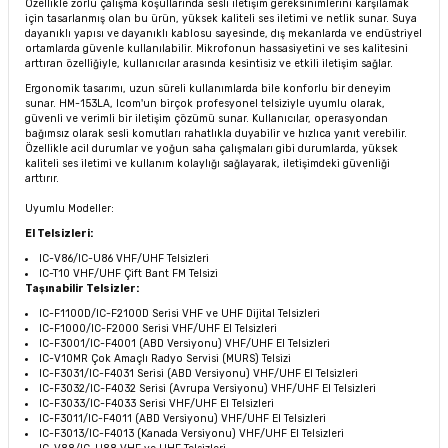
Özellikle zorlu çalışma koşullarında sesli iletişim gereksinimlerini karşılamak
için tasarlanmış olan bu ürün, yüksek kaliteli ses iletimi ve netlik sunar. Suya
dayanıklı yapısı ve dayanıklı kablosu sayesinde, dış mekanlarda ve endüstriyel
ortamlarda güvenle kullanılabilir. Mikrofonun hassasiyetini ve ses kalitesini
arttıran özelliğiyle, kullanıcılar arasında kesintisiz ve etkili iletişim sağlar.
Ergonomik tasarımı, uzun süreli kullanımlarda bile konforlu bir deneyim
sunar. HM-153LA, Icom'un birçok profesyonel telsiziyle uyumlu olarak,
güvenli ve verimli bir iletişim çözümü sunar. Kullanıcılar, operasyondan
bağımsız olarak sesli komutları rahatlıkla duyabilir ve hızlıca yanıt verebilir.
Özellikle acil durumlar ve yoğun saha çalışmaları gibi durumlarda, yüksek
kaliteli ses iletimi ve kullanım kolaylığı sağlayarak, iletişimdeki güvenliği
arttırır.
Uyumlu Modeller:
El Telsizleri:
IC-V86/IC-U86 VHF/UHF Telsizleri
IC-T10 VHF/UHF Çift Bant FM Telsizi
Taşınabilir Telsizler:
IC-F1100D/IC-F2100D Serisi VHF ve UHF Dijital Telsizleri
IC-F1000/IC-F2000 Serisi VHF/UHF El Telsizleri
IC-F3001/IC-F4001 (ABD Versiyonu) VHF/UHF El Telsizleri
IC-V10MR Çok Amaçlı Radyo Servisi (MURS) Telsizi
IC-F3031/IC-F4031 Serisi (ABD Versiyonu) VHF/UHF El Telsizleri
IC-F3032/IC-F4032 Serisi (Avrupa Versiyonu) VHF/UHF El Telsizleri
IC-F3033/IC-F4033 Serisi VHF/UHF El Telsizleri
IC-F3011/IC-F4011 (ABD Versiyonu) VHF/UHF El Telsizleri
IC-F3013/IC-F4013 (Kanada Versiyonu) VHF/UHF El Telsizleri