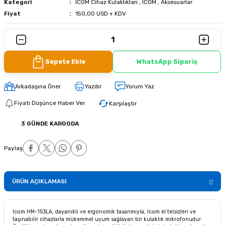
Kategori
ICOM Cihaz Kulaklıkları
,
ICOM
,
Aksesuarlar
Fiyat
150,00 USD + KDV
Sepete Ekle
WhatsApp Sipariş
Arkadaşına Öner
Yazdır
Yorum Yaz
Fiyatı Düşünce Haber Ver
Karşılaştır
3 GÜNDE KARGODA
Paylaş
ÜRÜN AÇIKLAMASI
Icom HM-153LA, dayanıklı ve ergonomik tasarımıyla, Icom el telsizleri ve
taşınabilir cihazlarla mükemmel uyum sağlayan bir kulaklık mikrofonudur.