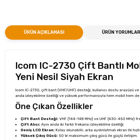
ÜRÜN AÇIKLAMASI
ÜRÜN YORUMLAR
Icom IC-2730 Çift Bantlı Mob
Yeni Nesil Siyah Ekran
Icom IC-2730, çift bant (VHF/UHF) desteği, kullanıcı dostu arayüzü ve yü
anda izleyebilme özelliği ve yüksek performansıyla hem mobil hem de sa
Öne Çıkan Özellikler
Çift Bant Desteği:
VHF (144-148 MHz) ve UHF (430-450 MHz) frek
Çift Alıcı:
Aynı anda iki farklı frekansı izleyebilme özelliği.
Geniş LCD Ekran:
Kolay okunabilir, arka aydınlatmalı ekran ile hızl
Yüksek Çıkış Gücü:
50 W maksimum çıkış gücü ile güçlü iletişim.