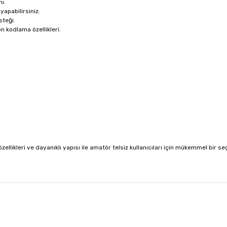
nı.
 yapabilirsiniz.
steği.
on kodlama özellikleri.
zellikleri ve dayanıklı yapısı ile amatör telsiz kullanıcıları için mükemmel bir se
larda yetersiz gördüğünüz noktaları öneri formunu kullanarak tarafımıza ile