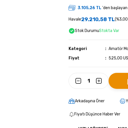
3.105,26 TL
'den başlayan t
29.210,58 TL
Havale
(%3,00 
Stok Durumu
Stokta Var
Kategori
Amatör Mob
Fiyat
525,00 US
Arkadaşına Öner
Y
Fiyatı Düşünce Haber Ver