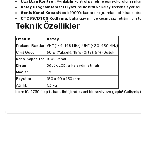
Uzaktan Kontrol:
Ayrılabilir kontrol paneli ile esnek kurulum imka
Kolay Programlama:
PC yazılımı ile hızlı ve kolay frekans ayarları
Geniş Kanal Kapasitesi:
1000'e kadar programlanabilir kanal de
CTCSS/DTCS Kodlama:
Daha güvenli ve kesintisiz iletişim için t
Teknik Özellikler
Özellik
Detay
Frekans Bantları
VHF (144-148 MHz), UHF (430-450 MHz)
Çıkış Gücü
50 W (Yüksek), 15 W (Orta), 5 W (Düşük)
Kanal Kapasitesi
1000 kanal
Ekran
Büyük LCD, arka aydınlatmalı
Modlar
FM
Boyutlar
150 x 40 x 150 mm
Ağırlık
1.3 kg
Icom IC-2730 ile çift bant iletişimde yeni bir seviyeye geçin! Gelişmiş ö
Bu ürünün fiyat bilgisi, resim, ürün açıklamalarında ve diğer konu