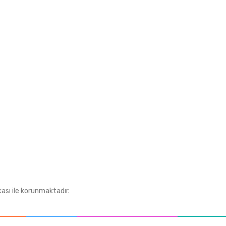
Telsizler
Stokta Yok
rimiz
Aksesuarlar
Neta Anten
m Formu
Antenler
iş
Tüm Kategoriler
kası ile korunmaktadır.