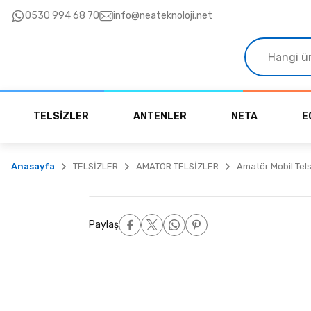
0530 994 68 70
10.000₺ üzeri siparişlerinizde KARGO ücretsiz!
info@neateknoloji.net
TELSİZLER
ANTENLER
NETA
E
Anasayfa
TELSİZLER
AMATÖR TELSİZLER
Amatör Mobil Tels
Paylaş