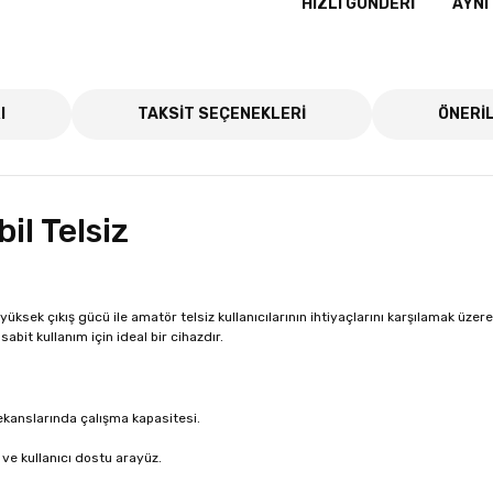
HIZLI GÖNDERI
AYNI
I
TAKSİT SEÇENEKLERİ
ÖNERİL
il Telsiz
ksek çıkış gücü ile amatör telsiz kullanıcılarının ihtiyaçlarını karşılamak üzere 
bit kullanım için ideal bir cihazdır.
anslarında çalışma kapasitesi.
ı ve kullanıcı dostu arayüz.