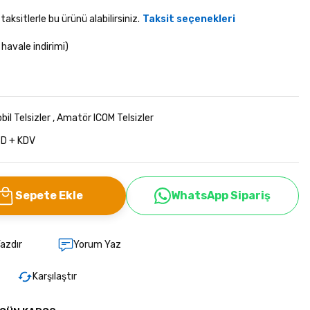
aksitlerle bu ürünü alabilirsiniz.
Taksit seçenekleri
havale indirimi)
il Telsizler
,
Amatör ICOM Telsizler
D + KDV
Sepete Ekle
WhatsApp Sipariş
azdır
Yorum Yaz
Karşılaştır