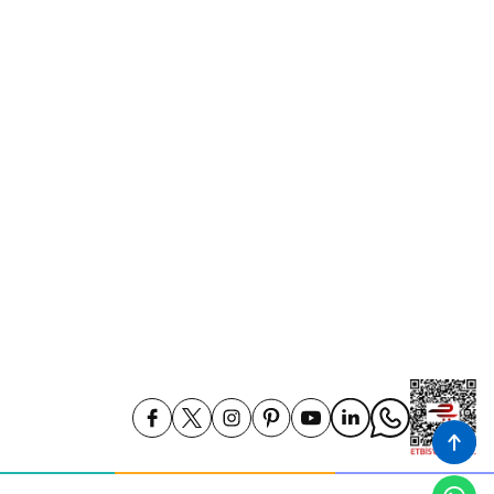
Gizlilik ve Güvenlik
İptal ve İade Koşullari
Kişisel Veriler Politikası
İade ve Değişim
Kampanya Koşulları