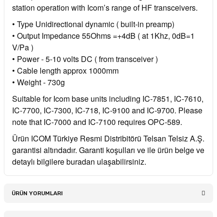
station operation with Icom’s range of HF transceivers.
• Type Unidirectional dynamic ( built-in preamp)
• Output Impedance 55Ohms =+4dB ( at 1Khz, 0dB=1
V/Pa )
• Power - 5-10 volts DC ( from transceiver )
• Cable length approx 1000mm
• Weight - 730g
Suitable for Icom base units including IC-7851, IC-7610,
IC-7700, IC-7300, IC-718, IC-9100 and IC-9700. Please
note that IC-7000 and IC-7100 requires OPC-589.
Ürün ICOM Türkiye Resmi Distribitörü Telsan Telsiz A.Ş.
garantisi altındadır. Garanti koşulları ve ile ürün belge ve
detaylı bilgilere buradan ulaşabilirsiniz.
ÜRÜN YORUMLARI