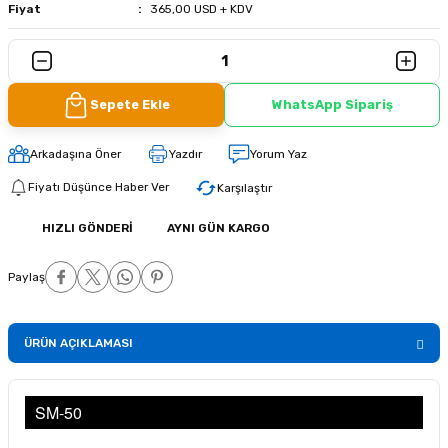
Fiyat
365,00 USD + KDV
Sepete Ekle
WhatsApp Sipariş
Arkadaşına Öner
Yazdır
Yorum Yaz
Fiyatı Düşünce Haber Ver
Karşılaştır
HIZLI GÖNDERI
AYNI GÜN KARGO
Paylaş
ÜRÜN AÇIKLAMASI
SM-50