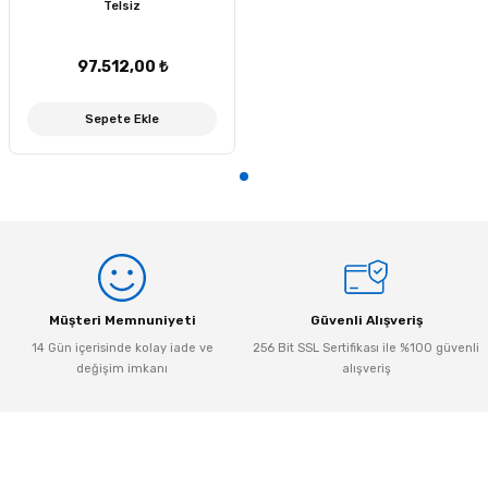
Telsiz
Ürün resmi kalitesiz, bozuk veya görüntülenemiyor.
Ürün açıklamasında eksik bilgiler bulunuyor.
97.512,00 ₺
Ürün bilgilerinde hatalar bulunuyor.
Ürün fiyatı diğer sitelerden daha pahalı.
Sepete Ekle
Bu ürüne benzer farklı alternatifler olmalı.
Gönder
Müşteri Memnuniyeti
Güvenli Alışveriş
14 Gün içerisinde kolay iade ve
256 Bit SSL Sertifikası ile %100 güvenli
değişim imkanı
alışveriş
Kurumsal