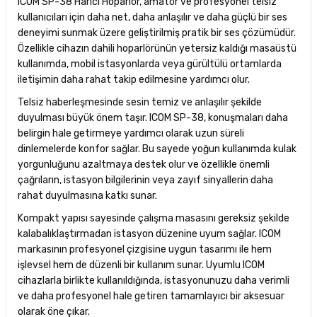
ICOM SP-38 Harici Hoparlör, amatör ve profesyonel telsiz
kullanıcıları için daha net, daha anlaşılır ve daha güçlü bir ses
deneyimi sunmak üzere geliştirilmiş pratik bir ses çözümüdür.
Özellikle cihazın dahili hoparlörünün yetersiz kaldığı masaüstü
kullanımda, mobil istasyonlarda veya gürültülü ortamlarda
iletişimin daha rahat takip edilmesine yardımcı olur.
Telsiz haberleşmesinde sesin temiz ve anlaşılır şekilde
duyulması büyük önem taşır. ICOM SP-38, konuşmaları daha
belirgin hale getirmeye yardımcı olarak uzun süreli
dinlemelerde konfor sağlar. Bu sayede yoğun kullanımda kulak
yorgunluğunu azaltmaya destek olur ve özellikle önemli
çağrıların, istasyon bilgilerinin veya zayıf sinyallerin daha
rahat duyulmasına katkı sunar.
Kompakt yapısı sayesinde çalışma masasını gereksiz şekilde
kalabalıklaştırmadan istasyon düzenine uyum sağlar. ICOM
markasının profesyonel çizgisine uygun tasarımı ile hem
işlevsel hem de düzenli bir kullanım sunar. Uyumlu ICOM
cihazlarla birlikte kullanıldığında, istasyonunuzu daha verimli
ve daha profesyonel hale getiren tamamlayıcı bir aksesuar
olarak öne çıkar.