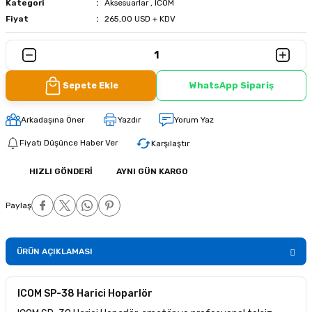
Kategori
Aksesuarlar
,
ICOM
Fiyat
265,00 USD + KDV
Sepete Ekle
WhatsApp Sipariş
Arkadaşına Öner
Yazdır
Yorum Yaz
Fiyatı Düşünce Haber Ver
Karşılaştır
HIZLI GÖNDERI
AYNI GÜN KARGO
Paylaş
ÜRÜN AÇIKLAMASI
ICOM SP-38 Harici Hoparlör