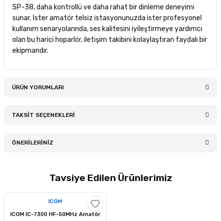
SP-38, daha kontrollü ve daha rahat bir dinleme deneyimi
sunar. İster amatör telsiz istasyonunuzda ister profesyonel
kullanım senaryolarında, ses kalitesini iyileştirmeye yardımcı
olan bu harici hoparlör, iletişim takibini kolaylaştıran faydalı bir
ekipmandır.
ÜRÜN YORUMLARI
TAKSİT SEÇENEKLERİ
Bu ürüne ilk yorumu siz yapın!
ÖNERİLERİNİZ
Yorum Yaz
Bu ürünün fiyat bilgisi, resim, ürün açıklamalarında ve diğer
Tavsiye Edilen Ürünlerimiz
konularda yetersiz gördüğünüz noktaları öneri formunu
kullanarak tarafımıza iletebilirsiniz.
Görüş ve önerileriniz için teşekkür ederiz.
ICOM
ICOM IC-7300 HF-50MHz Amatör