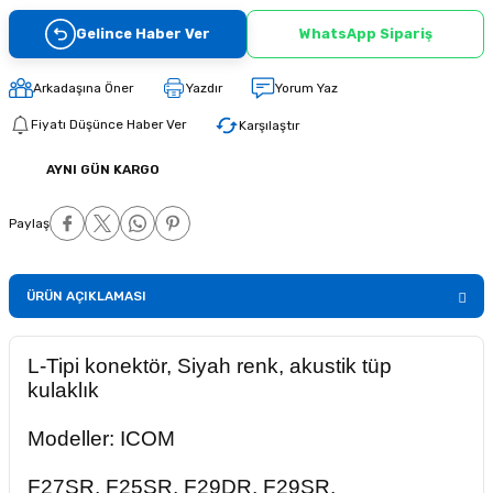
Gelince Haber Ver
WhatsApp Sipariş
Arkadaşına Öner
Yazdır
Yorum Yaz
Fiyatı Düşünce Haber Ver
Karşılaştır
AYNI GÜN KARGO
Paylaş
ÜRÜN AÇIKLAMASI
L-Tipi konektör, Siyah renk, akustik tüp
kulaklık
Modeller: ICOM
F27SR, F25SR, F29DR, F29SR,