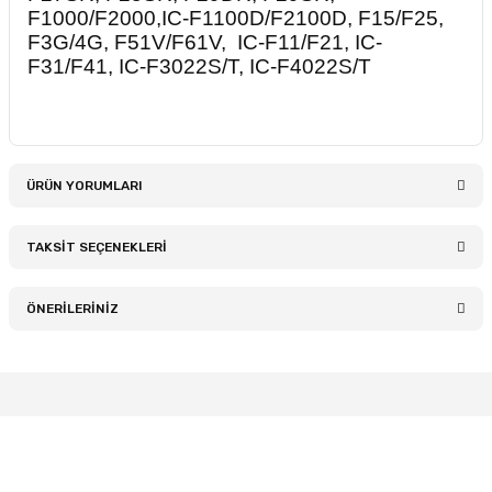
F1000/F2000,IC-F1100D/F2100D, F15/F25,
F3G/4G, F51V/F61V, IC-F11/F21, IC-
F31/F41, IC-F3022S/T, IC-F4022S/T
ÜRÜN YORUMLARI
TAKSİT SEÇENEKLERİ
Bu ürüne ilk yorumu siz yapın!
ÖNERİLERİNİZ
Yorum Yaz
Bu ürünün fiyat bilgisi, resim, ürün açıklamalarında ve diğer
konularda yetersiz gördüğünüz noktaları öneri formunu
kullanarak tarafımıza iletebilirsiniz.
Görüş ve önerileriniz için teşekkür ederiz.
Müşteri Memnuniyeti
Kurumsal